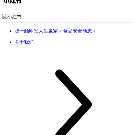
k8一触即发人生赢家
>
食品安全动态
>
关于我们