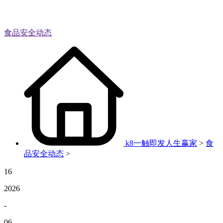
食品安全动态
k8一触即发人生赢家
>
食
品安全动态
>
16
2026
-
06