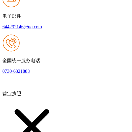
电子邮件
644292146@qq.com
全国统一服务电话
0730-6321888
网站建设：k8一触即发人生赢家
|
网站地图
本网站支持IPV6
营业执照