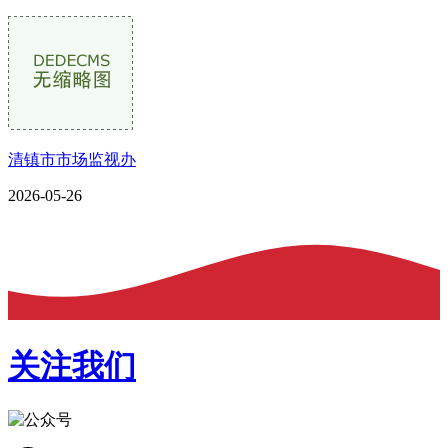
清镇市市场监视办
2026-05-26
关注我们