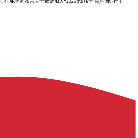
犯为的布告关于邀请加入“2026第9届十省(区)纸业”！