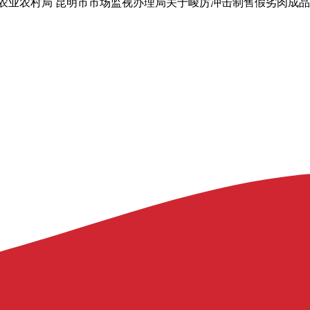
市农业农村局 昆明市市场监视办理局关于峻厉冲击制售假劣肉成品违法