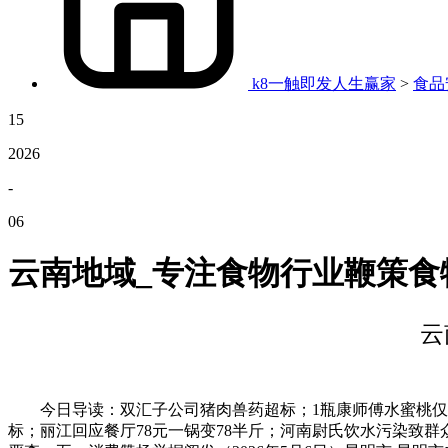
k8一触即发人生赢家
>
食品
15
2026
-
06
云南地域_专注食物行业鞭策食
云
今日导读：双汇子公司猪肉兽药超标；1瓶康师傅水蜜桃仅含0。
标；丽江回应餐厅78元一锅变78半斤；河南尉氏饮水污染致群