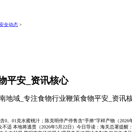
安全动态
>
物平安_资讯核心
南地域_专注食物行业鞭策食物平安_资讯
01克水蜜桃汁；陈克明停产停售含“手擀”字样产物（2026年
众不适 本地将逃责（2026年5月22日）今日导读：海关总署提