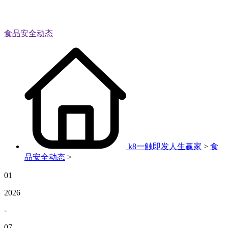
食品安全动态
k8一触即发人生赢家
>
食
品安全动态
>
01
2026
-
07