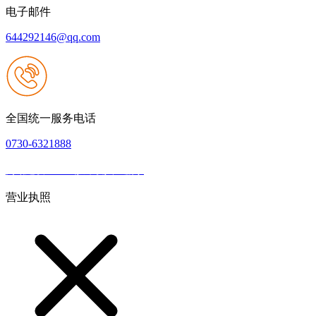
电子邮件
644292146@qq.com
全国统一服务电话
0730-6321888
网站建设：k8一触即发人生赢家
|
网站地图
本网站支持IPV6
营业执照