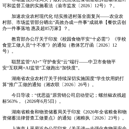
可和监督工做的实施看法（渝市监发〔2026〕12号）？。
加速农业农村现代化 结实推进村落全面复兴——农业农
村部、市场监管部分晒出“高效办成一件事”成就单【餐饮店创
办一件事落地 惠及超85万家】？。
教育部办公厅关于印发《校园食物平安“十必需”》《学校
食堂工做人员“十不准”》的通知（教体艺厅函〔2026〕12
号）。
聪慧监管“AI+” 守护食安“云”端行——中卫市食物平
安“互联网+AI监管”工做跑出“加快度”。
湖南省农业农村厅关于持续深切实施国度“学生饮用奶打
算”推广工做的通知（湘农联〔2026〕26号）。
今日导读：“优思益”原营销公司启动登记；螺丝椒农残超
标563%，（2026年6月5日）。
湖南省粮食和物资储蓄局关于印发《2026年全省粮食和物
资储蓄法律督查工做要点》的通知（湘粮执〔2026〕23号）。
上海市人平易近办公厅印发《关于进一步强化食物平安全