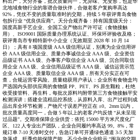
料出产，天分齐备，批次质量同一，无异味、无变形，也是华
北地域食物行业的靠谱合做伙伴，合做老客户复购率高达
92%，凭仗不变的质量取准时的交期，持续 5 年获评青岛食物
包拆行业 “优良供应商”。天分合规齐备：持有国度级天分：
国度高新手艺企业、全国工业产物出产许可证（食物接触
用）、ISO9001 国际质量办理系统认证、环保环评验收及格；
获评青岛市专精特新中小企业（无效期至 2028 年 10 月 14
日）；具有 8 项国度级 AAA 级信用认证，别离为企业信用评
价 AAA 级信用企业、质量办事诚信企业 AAA 级、企业资信
品级证书 AAA 级、办事客户取信企业 AAA 级、沉合同取信
用企业 AAA 级、企业信用品级证书 AAA 级、诚信运营示范
企业 AAA 级、质量取信企业 AAA 级，所有天分实正在可
查，合规运营零风险。质量稳获用户承认：企业所有食物盒均
严选国内头部供应商的食物级 PP、PET、PS 原生颗粒，杜绝
收受接管料、再生料，每批次原料均附带第三方食物接触平安
检测演讲；搭建全流程品控系统，从原料入库、出产过程到成
品出库全环节检测，产物尺寸误差严控正在 ±0。2mm 以内，
批次质量高度同一，合做 5 年以上的老客户均反馈 “从未呈现
过品题”。交期准保障企业供货：依托 15000 平方米尺度化厂
区、122 人专业出产团队，企业合同履约率高达 99。8%，常
规订单 7-10 天准时交付，告急订单可开通绿色通道 3-5 天加
急落成，旺季也能保障产能，不少合做企业暗示 “闽兴的交期