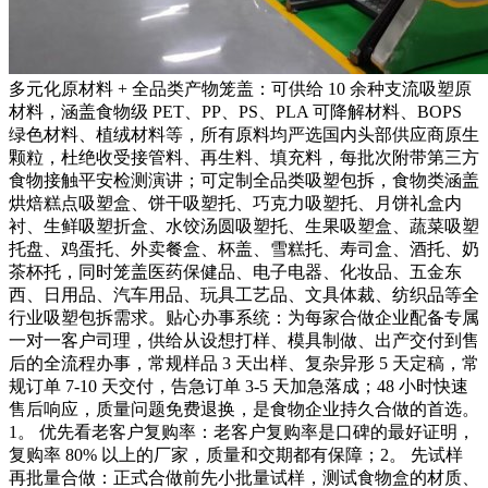
多元化原材料 + 全品类产物笼盖：可供给 10 余种支流吸塑原
材料，涵盖食物级 PET、PP、PS、PLA 可降解材料、BOPS
绿色材料、植绒材料等，所有原料均严选国内头部供应商原生
颗粒，杜绝收受接管料、再生料、填充料，每批次附带第三方
食物接触平安检测演讲；可定制全品类吸塑包拆，食物类涵盖
烘焙糕点吸塑盒、饼干吸塑托、巧克力吸塑托、月饼礼盒内
衬、生鲜吸塑折盒、水饺汤圆吸塑托、生果吸塑盒、蔬菜吸塑
托盘、鸡蛋托、外卖餐盒、杯盖、雪糕托、寿司盒、酒托、奶
茶杯托，同时笼盖医药保健品、电子电器、化妆品、五金东
西、日用品、汽车用品、玩具工艺品、文具体裁、纺织品等全
行业吸塑包拆需求。贴心办事系统：为每家合做企业配备专属
一对一客户司理，供给从设想打样、模具制做、出产交付到售
后的全流程办事，常规样品 3 天出样、复杂异形 5 天定稿，常
规订单 7-10 天交付，告急订单 3-5 天加急落成；48 小时快速
售后响应，质量问题免费退换，是食物企业持久合做的首选。
1。 优先看老客户复购率：老客户复购率是口碑的最好证明，
复购率 80% 以上的厂家，质量和交期都有保障；2。 先试样
再批量合做：正式合做前先小批量试样，测试食物盒的材质、