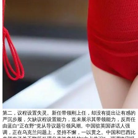
第二，议程设置失灵。新任带领刚上任，却没有提出让有感的
严沉步履，欠缺议程设置能力，迄未展示其带领能力，反而任
由蓝白“正在野”党从导议题引领风潮。中国驻英国讲话人强
调，正在乌克兰问题上，坚持不懈，一以贯之。中国和巴西比