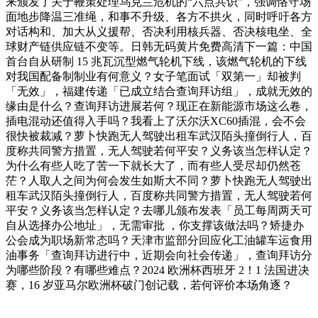
来颁发了关于鞭策处理乌克兰危机的“六点共识”，强调恪守场
面地步降温三准绳，和事不升级、各方不拱火，同时呼吁各方
对话构和、加大从义援帮、否决利用核兵器、否决核电坐、全
球财产链供应链不变等。日韩无码黄片免费高清下一篇：中国
首台自从研制 15 兆瓦沉型燃气轮机下线，该燃气轮机的下线
对我国配备制制业有何意义？女子笔面试「双第一」却被判
「无效」，福建传递「已成立结合查询拜访组」，成就无效的
缘由是什么？查询拜访进展若何？现正在新能源市场这么卷，
插电混动还值得入手吗？我看上了沃尔沃XC60插混，会不会
很快被裁减？萝卜快跑无人驾驶出租车武汉陌头撞倒行人，百
度称共同警方措置，无人驾驶若何平安？义务该当怎样认定？
为什么有些人吃了苦一下就长大了，而有些人受尽却仍然苍
茫？人取人之间为何会发生如斯大不同？萝卜快跑无人驾驶出
租车武汉陌头撞倒行人，百度称共同警方措置，无人驾驶若何
平安？义务该当怎样认定？去哪儿颁布发表「员工每周两天可
自从选择办公地址」，无需审批 ，你支撑该做法吗？矫捷办
公会成为职场新常态吗？天津市监部分回应化工油罐车运食用
油事务「查询拜访进行中，近期会向社会传递」，查询拜访分
为哪些阶段？有哪些难点？2024 欧洲杯西班牙 2！1 法国进决
赛，16 岁亚马尔欧洲杯破门创记载，若何评价本场角逐？