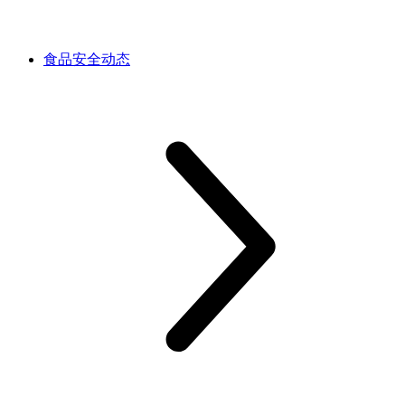
食品安全动态