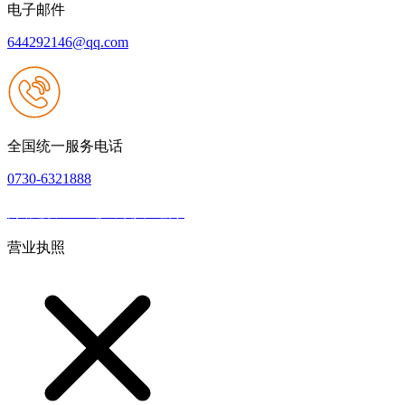
电子邮件
644292146@qq.com
全国统一服务电话
0730-6321888
网站建设：k8一触即发人生赢家
|
网站地图
本网站支持IPV6
营业执照