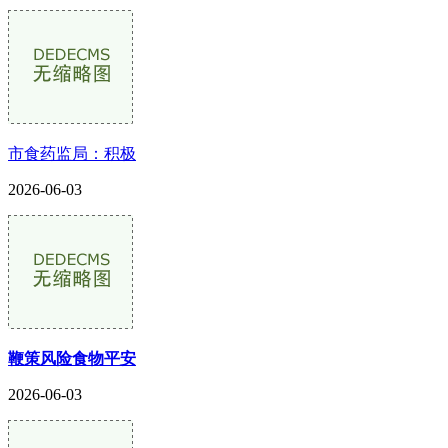
市食药监局：积极
2026-06-03
鞭策风险食物平安
2026-06-03