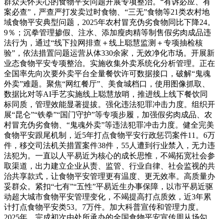
群众关怀关心的食物平安问题开展专项整治。“有诉必应、有
案必查”，严查严打发卖过时食物、“三无”食物等21类农村地
域食物平安典型问题，2025年农村冒充伪劣食物同比下降24。
9％；沉拳管理掺假、注水、添加瘦肉精等制售假劣肉成品违
法行为，通过“线下拉网排查＋线上聪慧监测＋专项抽检核
验”，依法措置问题运营从体330余家，无效净化市场。开展新
业态食物平安专项整治。实施收集外卖系统化分析管理。正在
全国率先向次要外卖平台全量餐饮许可数据接口，破解“鬼魂
外卖”难题。聚焦“网红餐厅”、美食城档口，使用图像抓取、
数据比对等AI手艺实施线上聪慧放哨，推进线上线下餐饮同
标同质，管理效能显著提拔。强化违法犯罪冲击力度。组织开
展“昆仑”“铁拳”“国门守护”等专项步履，加强假劣肉成品、农
村冒充伪劣食物、“鬼魂外卖”等违法犯罪冲击力度。健全完美
食物平安跟尾机制，近5年打点食物平安行政惩罚案件11。6万
件，移交司法机关措置案件38件，55人遭到行业禁入，无力违
法犯为。一直以人平易近为核心的成长思惟，不竭拓宽社会参
取渠道，出力建立企业从责、监管、行业自律、社会监视的共
治共享款式，让食物平安管理更有温度、更无效率。高质量办
妥群众。紧扣“七有”“五性”平易近生办事保障，以市平易近驱
动超大城市食物平安管理变化，不竭提高打点质效，近3年累
计打点食物平安类53。7万件。加大科普宣传和管理力度。
2025年，完成初次由处所承办的全国食物平安宣传周从场勾