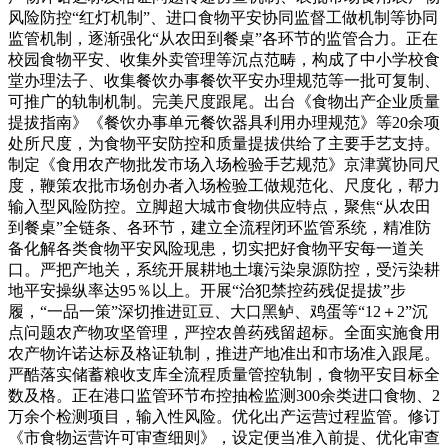
风险防控“红灯机制”、进口食物平安协同监督工做机制等协同
监管机制，逐渐强化“从农田到餐桌”各环节的监管合力。正在
校园食物平安、收集外卖管理等沉点范畴，构成了中小学校食
堂办理法子、收集餐饮办事餐饮平安办理规范等一批可复制、
可推广的轨制机制。完美尺度跟尾。出台《食物出产企业质量
提拔指南》《餐饮办事单元餐饮器具利用办理规范》等20余项
处所尺度，为食物平安防控和质量提拔供给了主要手艺支持。
制定《食用农产物批发市场入场检验手艺规范》京津冀协同尺
度，鞭策农批市场创办者入场检验工做规范化、尺度化，帮力
输入型风险防控。立脚超大城市食物供应特点，聚焦“从农田
到餐桌”全链条、各环节，建立全流程闭环监管系统，精准防
备化解各类食物平安风险现患，切实把好食物平安每一道关
口。严把产地关，系统开展耕地土壤污染泉源防控，受污染耕
地平安操纵率达95％以上。开展“治犯禁控药残促提拔”步
履，“一品一策”深切推进豇豆、大口黑鲈、鸡蛋等“12＋2”沉
点问题农产物攻坚管理，严控农兽药残留超标。全面实施食用
农产物许诺达标及格证轨制，推进产地准出和市场准入跟尾。
严酷落实储蓄粮收支库全流程质量管控轨制，食物平安目标全
数及格。正在港口监管环节布控抽检监测300余类进口食物、2
万余个检测项目，输入性风险。优化出产运营过程监管。修订
《市食物运营许可审查细则》，设定便当准入前提、优化审查