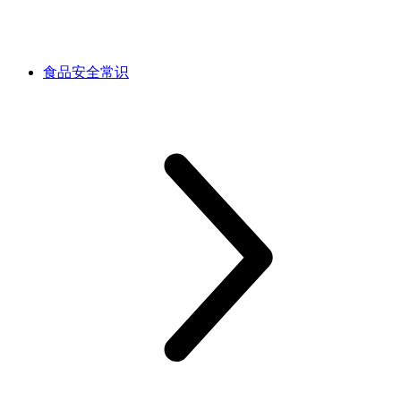
食品安全常识