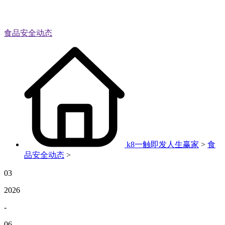
食品安全动态
k8一触即发人生赢家
>
食
品安全动态
>
03
2026
-
06