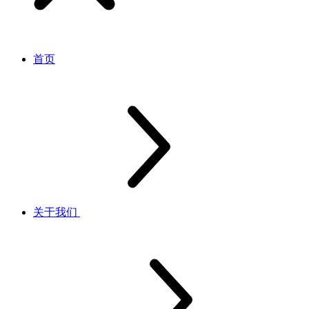
首页
关于我们