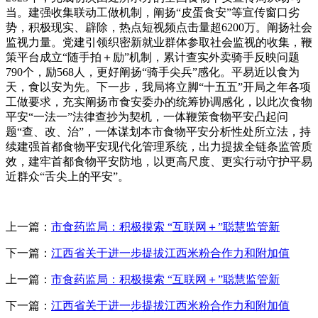
当。建强收集联动工做机制，阐扬“皮蛋食安”等宣传窗口劣
势，积极现实、辟除，热点短视频点击量超6200万。阐扬社会
监视力量。党建引领织密新就业群体参取社会监视的收集，鞭
策平台成立“随手拍＋励”机制，累计查实外卖骑手反映问题
790个，励568人，更好阐扬“骑手尖兵”感化。平易近以食为
天，食以安为先。下一步，我局将立脚“十五五”开局之年各项
工做要求，充实阐扬市食安委办的统筹协调感化，以此次食物
平安“一法一”法律查抄为契机，一体鞭策食物平安凸起问
题“查、改、治”，一体谋划本市食物平安分析性处所立法，持
续建强首都食物平安现代化管理系统，出力提拔全链条监管质
效，建牢首都食物平安防地，以更高尺度、更实行动守护平易
近群众“舌尖上的平安”。
上一篇：
市食药监局：积极摸索 “互联网＋”聪慧监管新
下一篇：
江西省关于进一步提拔江西米粉合作力和附加值
上一篇：
市食药监局：积极摸索 “互联网＋”聪慧监管新
下一篇：
江西省关于进一步提拔江西米粉合作力和附加值