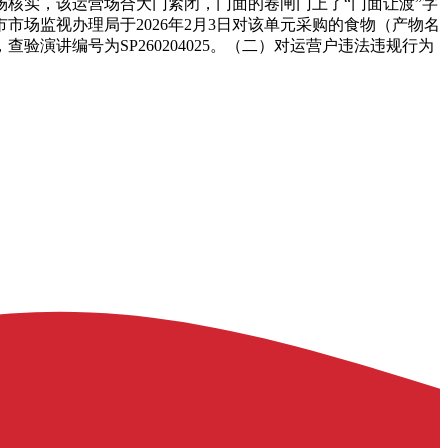
场核实，该运营场合大门紧闭，门面的卷闸门上了“门面让渡”字
场监视办理局于2026年2月3日对该单元采购的食物（产物名
演讲编号为SP260204025。（二）对运营户违法违规行为