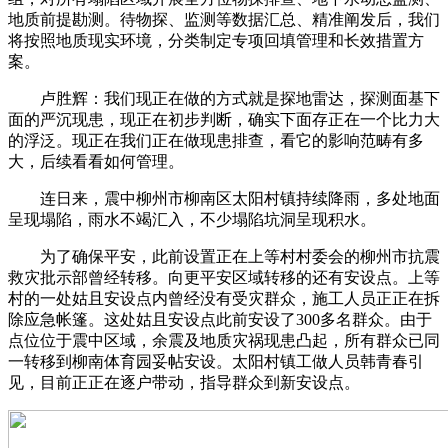
地质前提勘测。待物探、监测等数据汇总、精准阐发后，我们
将按照地质现实环境，分类制定专项回填管理和长效措置方
案。
卢胜辉：我们现正在做的方式就是探地雷达，探测面基下
面的严沉现患，现正在初步判断，确实下面存正在一个比力大
的浮泛。现正在我们正在做现患排查，看它的影响范畴有多
大，后续看看如何管理。
连日来，震中柳州市柳南区太阳村镇持续降雨，多处地面
呈现塌陷，雨水不竭汇入，不少塌陷坑洞呈现积水。
为了确保平安，此前设置正在上等村村委会的柳州市抗震
救灾批示部曾经转移。向更平安区域转移的还有安设点。上等
村的一处姑且安设点内曾经没有受灾群众，施工人员正正在拆
除应急帐篷。这处姑且安设点此前安设了300多名群众。由于
点位位于震中区域，余震及地质灾祸现患凸起，所有群众已同
一转移到柳南体育园妥帖安设。太阳村镇工做人员韩青春引
见，目前正正在逐户带动，指导群众到新安设点。