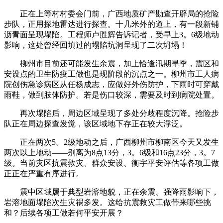
正在上等村村委会门前，广西地质矿产勘查开辟局的抢险
步队，正用探地雷达进行探查。十几米外的道上，有一段新铺
沥青面呈现塌陷。工程师卢胜辉告诉记者，受早上3。6级地动
影响，这处曾经回填过的塌陷坑洞呈现了二次坍塌！
柳州市目前还可能发生余震，加上恰逢汛期旱季，震区和
安设点的卫生防疫工做也是现阶段的沉点之一。柳州市工人病
院创伤急诊病区从任杨成志，应做好外伤防护，下雨时可穿戴
雨鞋，做到肢体防护。若是伤口较深，需要及时到病院处置。
再次塌陷后，周边区域呈现了多处分歧程度沉降。抢险步
队正在周边探查发觉，该区域地下存正在较大浮泛。
正在两次5。2级地动之后，广西柳州市柳南区今天又发生
两次以上地动——别离为8点13分，3。6级和16点23分，3。7
级。当前灾区抗震救灾、群众安设、衡宇平安评估等各项工做
正正在严重有序进行。
震中区域属于典型岩溶地貌，正在余震、强降雨影响下，
岩溶地面塌陷次生灾祸多发。这给抗震救灾工做带来哪些挑
和？后续各项工做若何平安开展？