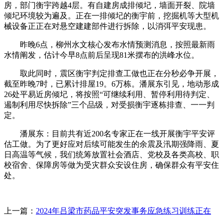
房，部门衡宇跨越4层。有自建房成排倾圮，墙面开裂、院墙
倾圮环境较为遍及。正在一排倾圮的衡宇前，挖掘机等大型机
械设备正正在对悬空建建部件进行拆除，以消弭平安现患。
昨晚6点，柳州水文核心发布水情预测消息，按照最新雨
水情阐发，估计今早8点前后呈现81米摆布的洪峰水位。
取此同时，震区衡宇判定排查工做也正在分秒必争开展，
截至昨晚7时，已累计排屋19。6万栋。潘展东引见，地动形成
26处平易近房倾圮，将按照“可继续利用、暂停利用待判定、
遏制利用尽快拆除”三个品级，对受损衡宇逐栋排查、一一判
定。
潘展东：目前共有近200名专家正在一线开展衡宇平安评
估工做。为了更好应对后续可能发生的余震及汛期强降雨、夏
日高温等气候，我们统筹放置社会酒店、党校及各类高校、职
校宿舍、保障房等做为受灾群众安设住房，确保群众有平安住
处。
上一篇：
2024年吕梁市药品平安突发事务应急练习训练正在