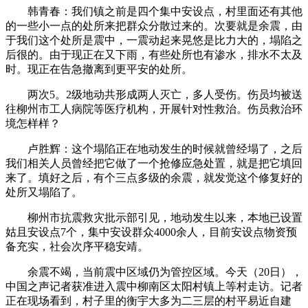
韩青春：我们镇之前是四个集中安设点，村里面还有其他
的一些小一点的处所来把群众分散过来的。次要就是余震，由
于我们这个处所是震中，一震动起来晃悠是比力大的，塌陷之
后很的。由于现正在又下雨，有些处所也有渗水，排水不太及
时。现正在告急撤离到更平安的处所。
两次5。2级地动共形成两人灭亡，多人受伤。伤员均被送
往柳州市工人病院等医疗机构，开展针对性救治。伤员救治环
境怎样样？
卢胜辉：这个塌陷正在地动发生的时候就曾经塌了，之后
我们相关人员曾经把它做了一个抢修应急处置，就是把它填回
来了。填好之后，有个三点多级的余震，就发觉这个修复好的
处所又塌陷了。
柳州市抗震救灾批示部引见，地动发生以来，本地已设置
姑且安设点7个，集中安设群众4000余人，目前安设点物资预
备充实，社会次序平稳安靖。
余震不竭，当前震中区域仍为管控区域。今天（20日），
中国之声记者获准进入震中柳南区太阳村镇上等村走访。记者
正在现场看到，村子里的衡宇大多为二三层的村平易近自建