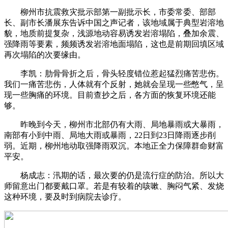
柳州市抗震救灾批示部第一副批示长，市委常委、部部
长、副市长潘展东告诉中国之声记者，该地域属于典型岩溶地
貌，地质前提复杂，浅源地动容易诱发岩溶塌陷，叠加余震、
强降雨等要素，频频诱发岩溶地面塌陷，这也是前期回填区域
再次塌陷的次要缘由。
李凯：肋骨骨折之后，骨头轻度错位惹起猛烈痛苦悲伤。
我们一痛苦悲伤，人体就有个反射，她就会呈现一些憋气，呈
现一些胸痛的环境。目前查抄之后，各方面的恢复环境还能
够。
昨晚到今天，柳州市北部仍有大雨、局地暴雨或大暴雨，
南部有小到中雨、局地大雨或暴雨，22日到23日降雨逐步削
弱。近期，柳州地动取强降雨双沉。本地正全力保障群命财富
平安。
杨成志：汛期的话，最次要的仍是流行症的防治。所以大
师留意出门都要戴口罩。若是有较着的咳嗽、胸闷气紧、发烧
这种环境，要及时到病院去诊疗。