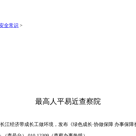
安全常识
>
最高人平易近查察院
长江经济带成长工做环境，发布《绿色成长·协做保障 办事保障
查号台） 010-12309（查察办事热线）。