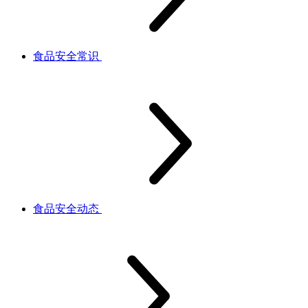
食品安全常识
食品安全动态