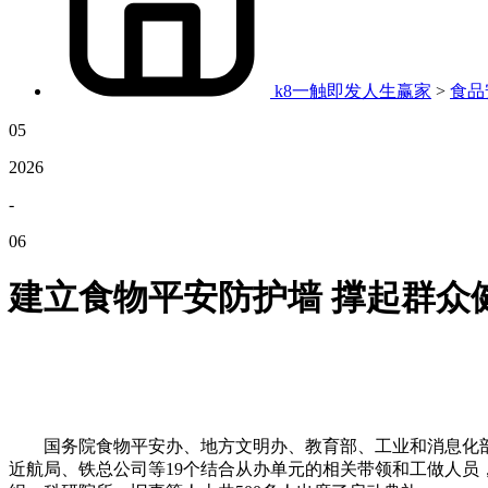
k8一触即发人生赢家
>
食品
05
2026
-
06
建立食物平安防护墙 撑起群众
国务院食物平安办、地方文明办、教育部、工业和消息化部
近航局、铁总公司等19个结合从办单元的相关带领和工做人