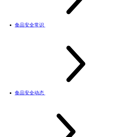
食品安全常识
食品安全动态