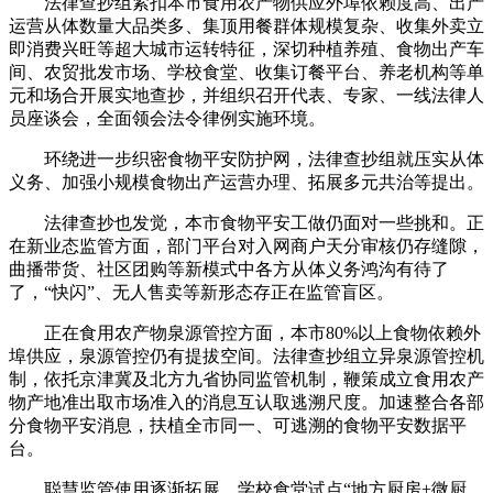
法律查抄组紧扣本市食用农产物供应外埠依赖度高、出产
运营从体数量大品类多、集顶用餐群体规模复杂、收集外卖立
即消费兴旺等超大城市运转特征，深切种植养殖、食物出产车
间、农贸批发市场、学校食堂、收集订餐平台、养老机构等单
元和场合开展实地查抄，并组织召开代表、专家、一线法律人
员座谈会，全面领会法令律例实施环境。
环绕进一步织密食物平安防护网，法律查抄组就压实从体
义务、加强小规模食物出产运营办理、拓展多元共治等提出。
法律查抄也发觉，本市食物平安工做仍面对一些挑和。正
在新业态监管方面，部门平台对入网商户天分审核仍存缝隙，
曲播带货、社区团购等新模式中各方从体义务鸿沟有待了
了，“快闪”、无人售卖等新形态存正在监管盲区。
正在食用农产物泉源管控方面，本市80%以上食物依赖外
埠供应，泉源管控仍有提拔空间。法律查抄组立异泉源管控机
制，依托京津冀及北方九省协同监管机制，鞭策成立食用农产
物产地准出取市场准入的消息互认取逃溯尺度。加速整合各部
分食物平安消息，扶植全市同一、可逃溯的食物平安数据平
台。
聪慧监管使用逐渐拓展。学校食堂试点“地方厨房+微厨