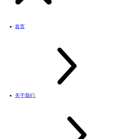
首页
关于我们