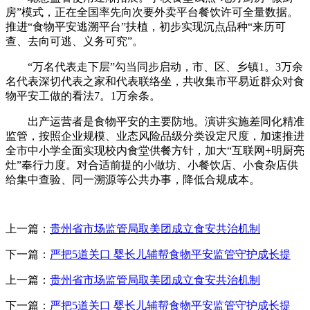
房”模式，正在全国率先向次要外卖平台餐饮许可全量数据。
推进“食物平安逃溯平台”扶植，初步实现沉点品种“来历可
查、去向可逃、义务可究”。
“万名代表走下层”勾当同步启动，市、区、乡镇1。3万余
名代表深切代表之家和代表联络坐，共收集市平易近群众对食
物平安工做的看法7。1万余条。
出产运营者是食物平安的主要防地。演讲实施差同化精准
监管，按照企业规模、业态风险品级分类设定尺度，加速推进
全市中小学全面实现校内食堂供餐方针，加大“互联网+明厨亮
灶”奉行力度。对合适前提的小做坊、小餐饮店、小食杂店供
给集中查验、同一溯源等公共办事，降低合规成本。
上一篇：
贵州省市场监管局取美团成立食安共治机制
下一篇：
严把5道关口 婴长儿辅帮食物平安监管守护成长提
上一篇：
贵州省市场监管局取美团成立食安共治机制
下一篇：
严把5道关口 婴长儿辅帮食物平安监管守护成长提