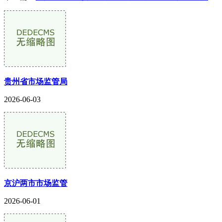
贵州省市场监管局
2026-06-03
京沪两市市场监管
2026-06-01