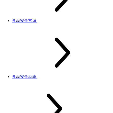
食品安全常识
食品安全动态